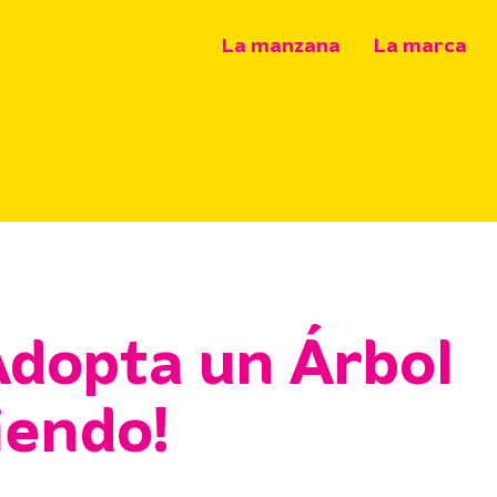
La manzana
La marca
Adopta un Árbol
iendo!