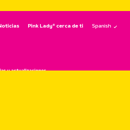
Noticias
Pink Lady® cerca de ti
Spanish
ias y actualizaciones
odo Pink Lady®.