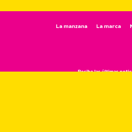
La manzana
La marca
Recibe las últimas notic
Manténgase al día con t
Suscribir