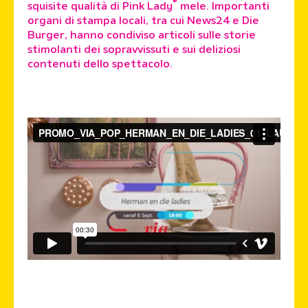
®
squisite qualità di Pink Lady
mele. Importanti
organi di stampa locali, tra cui News24 e Die
Burger, hanno condiviso articoli sulle storie
stimolanti dei sopravvissuti e sui deliziosi
contenuti dello spettacolo.