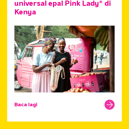
universal epal Pink Lady® di
Kenya
Baca lagi