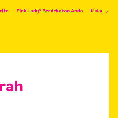
rita
Pink Lady® Berdekatan Anda
Malay
erah