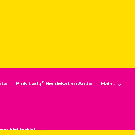
ita
Pink Lady® Berdekatan Anda
Malay
as kini terkini