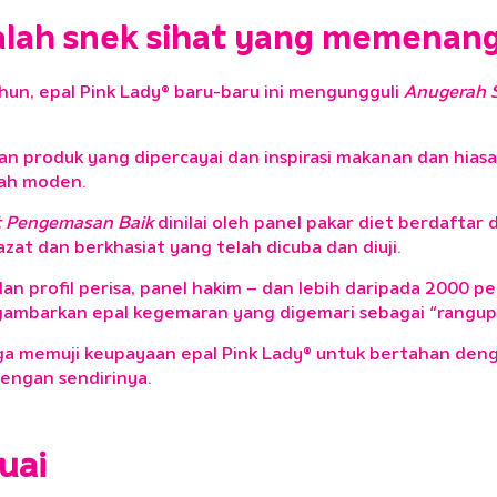
 ialah snek sihat yang memenan
hun, epal Pink Lady® baru-baru ini mengungguli
Anugerah 
asan produk yang dipercayai dan inspirasi makanan dan hia
mah moden.
t Pengemasan Baik
dinilai oleh panel pakar diet berdaftar
zat dan berkhasiat yang telah dicuba dan diuji.
 profil perisa, panel hakim – dan lebih daripada 2000 pe
nggambarkan epal kegemaran yang digemari sebagai “rangup
a memuji keupayaan epal Pink Lady® untuk bertahan deng
engan sendirinya.
suai