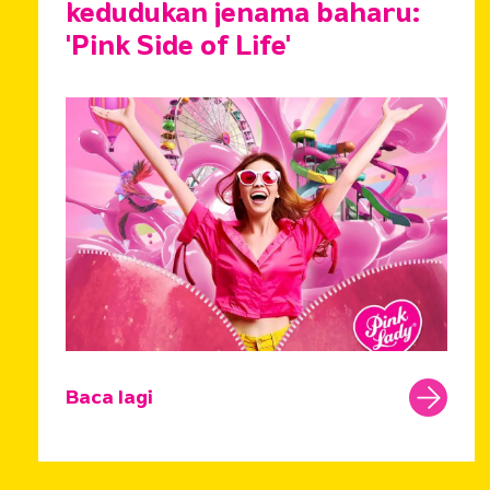
kedudukan jenama baharu:
'Pink Side of Life'
Baca lagi