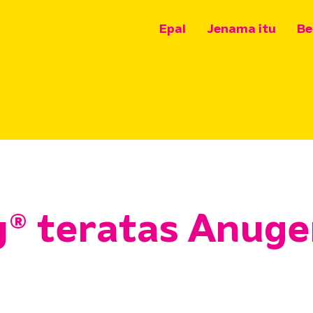
Epal
Jenama itu
Be
y® teratas Anug