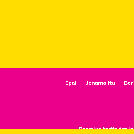
Epal
Jenama itu
Ber
Dapatkan berita dan kem