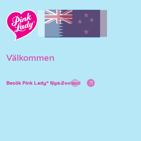
Välkommen
Besök Pink Lady® Nya Zeeland
Besök Pink Lady® Qatar