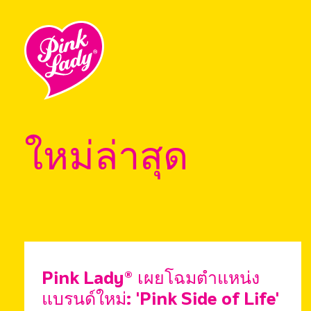
ใหม่ล่าสุด
Pink Lady® เผยโฉมตำแหน่ง
แบรนด์ใหม่: 'Pink Side of Life'