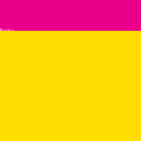
ับปรุง
สิ่ง Pink Lady®