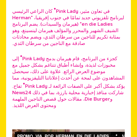
®
في تعاون مثير، Pink Lady
كان الراعي الرئيسي
لبرنامج تلفزيوني جديد تمامًا في جنوب إفريقيا، "Herman
en die Ladies" (هيرمان والسيدات). يضم البرنامج
الشيف الشهير والمحرر والمؤلف هيرمان لينسينغ، وهو
بمثابة تكريم للناجين من سرطان الثدي، ويضم محادثات
صادقة مع الناجين من سرطان الثدي.
®
كجزء من البرنامج، قام هيرمان بدمج Pink Lady
إلى
مخبوزات لذيذة، وإنشاء أطباق تتناغم بشكل جميل مع
موضوع العرض الرائع. علاوة على ذلك، سيحصل
المشاهدون على لمحة عن أحدث إعلاناتنا التليفزيونية، مما
®
يؤكد بشكل أكبر على الصفات الرائعة لـ Pink Lady
تفاح.
شاركت منافذ إخبارية محلية بارزة، بما في ذلك News24
وDie Burger، مقالات حول قصص الناجين الملهمة
ومحتوى العرض اللذيذ.