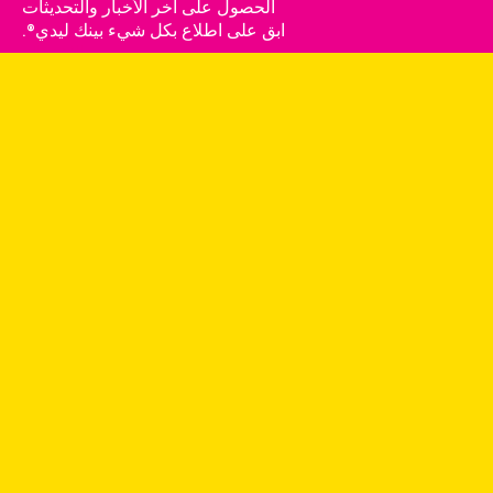
الحصول على آخر الأخبار والتحديثات
ابق على اطلاع بكل شيء بينك ليدي®.
الإشتراك
اختر المنطقة
Pink Lady® هي علامة تجارية لشركة Apple and Pear
Australia Limited ومخصصة للاستخدام الحصري للمرخص
لهم.