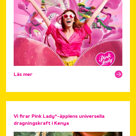
Läs mer
Vi firar Pink Lady®-äpplens universella
dragningskraft i Kenya