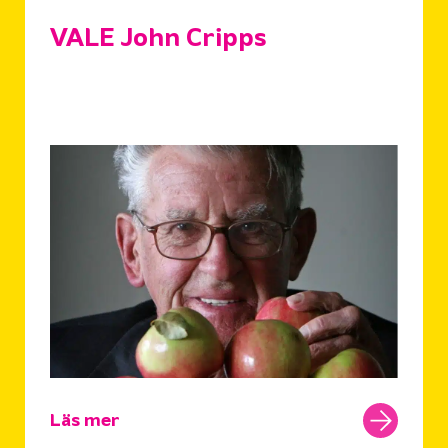
VALE John Cripps
Läs mer