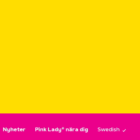
Nyheter
Pink Lady® nära dig
Swedish