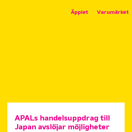
Äpplet
Varumärket
APALs handelsuppdrag till
Japan avslöjar möjligheter