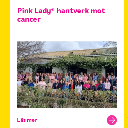
Pink Lady® hantverk mot
cancer
Läs mer