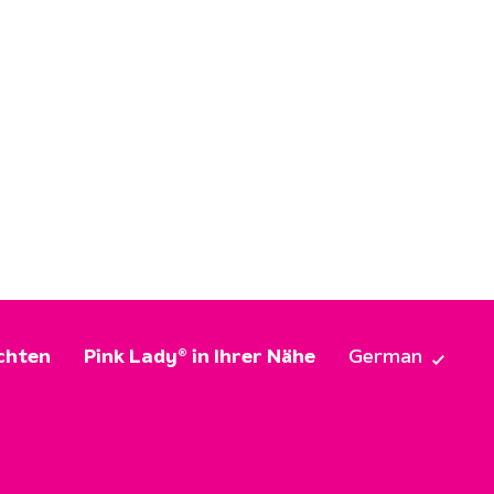
chten
Pink Lady® in Ihrer Nähe
German